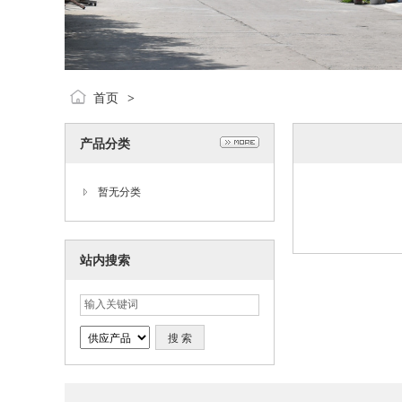
首页
>
产品分类
暂无分类
站内搜索