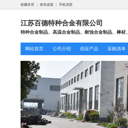
收藏本页
|
保存桌面
|
手机浏览
江苏百德特种合金有限公司
特种合金制品、高温合金制品、耐蚀合金制品、棒材、
网站首页
公司介绍
供应产品
采购清单