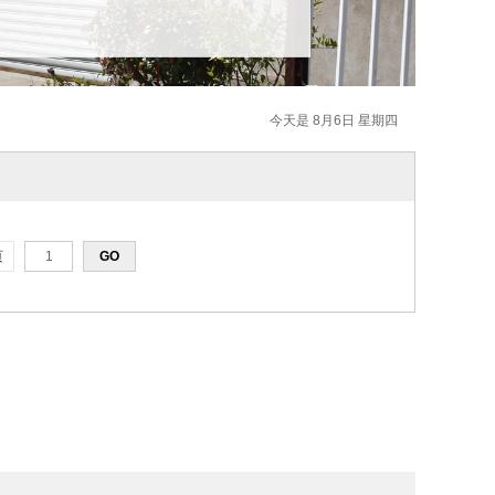
今天是 8月6日 星期四
页