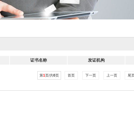
证书名称
发证机构
第
1
页/共
0
页
首页
下一页
上一页
尾