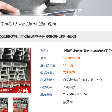
工字钢规格齐全热浸镀锌H型钢 H型钢
Q235B镀锌工字钢规格齐全热浸镀锌H型钢 H型钢
产品：
上海现货镀锌H型钢Q235B镀锌工
单价：
12.50元/千克
最小起订量：
10 千克
供货总量：
777 千克
发货期限：
自买家付款之日起
7
天内发货
有效期至：
长期有效
最后更新：
2025-09-08 15:59