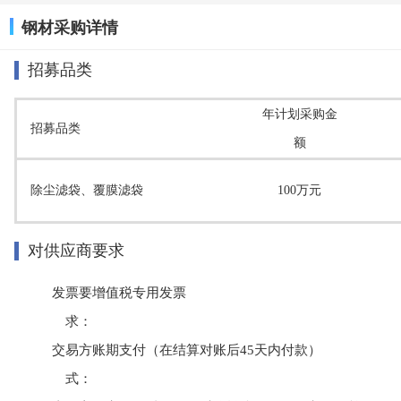
钢材采购详情
招募品类
年计划采购金
招募品类
额
除尘滤袋、覆膜滤袋
100万元
对供应商要求
发票要
增值税专用发票
求：
交易方
账期支付（在结算对账后45天内付款）
式：