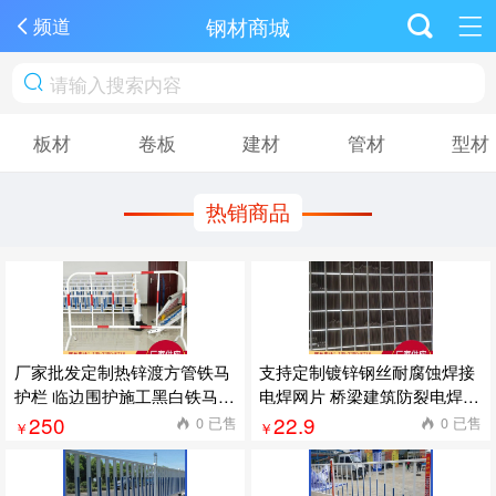
钢材商城
频道
板材
卷板
建材
管材
型材
热销商品
厂家批发定制热锌渡方管铁马
支持定制镀锌钢丝耐腐蚀焊接
护栏 临边围护施工黑白铁马护
电焊网片 桥梁建筑防裂电焊网
栏 10件起订
片 10平方米起订
250
22.9
0 已售
0 已售
￥
￥