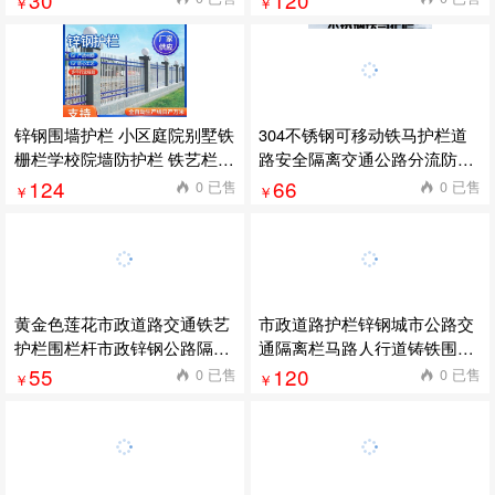
￥
￥
锌钢围墙护栏 小区庭院别墅铁
304不锈钢可移动铁马护栏道
栅栏学校院墙防护栏 铁艺栏杆
路安全隔离交通公路分流防撞
围栏 5米起批
围栏现货 5个起批
124
66
0 已售
0 已售
￥
￥
黄金色莲花市政道路交通铁艺
市政道路护栏锌钢城市公路交
护栏围栏杆市政锌钢公路隔离
通隔离栏马路人行道铸铁围栏
栏厂家
安全防撞
55
120
0 已售
0 已售
￥
￥