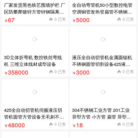
厂家发货黑色铁艺围墙护栏 厂
全自动弯管机50小型数控电管
区防攀爬镀锌方管锌钢隔离围
空调铜管发热管扁管不锈钢弯
栏
管机
67
5000
0 已售
0 已售
￥
￥
3D立体折弯机 数控铁丝弯线
液压全自动切管机金属圆锯机
机 三维立体线材成型设备
不锈钢圆管切割设备425液压
切管机
358000
3000
0 已售
0 已售
￥
￥
425全自动切管机伺服液压切
304不锈钢工业方管 201工业
管机圆管方管设备无毛刺不锈
异型方管 小方管 扁管 异型管
钢切割机
卫浴方管
48000
18
0 已售
0 已售
￥
￥