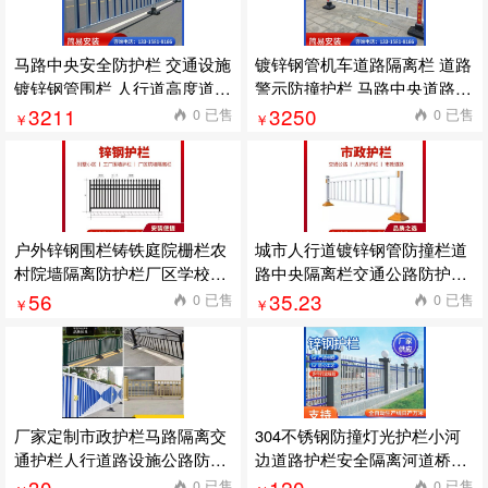
马路中央安全防护栏 交通设施
镀锌钢管机车道路隔离栏 道路
镀锌钢管围栏 人行道高度道路
警示防撞护栏 马路中央道路防
护栏 50米起批
护栏 50米起批
3211
3250
0 已售
0 已售
￥
￥
户外锌钢围栏铸铁庭院栅栏农
城市人行道镀锌钢管防撞栏道
村院墙隔离防护栏厂区学校铁
路中央隔离栏交通公路防护栏
栏杆现货 1件起批
样式齐全 1套起批
56
35.23
0 已售
0 已售
￥
￥
厂家定制市政护栏马路隔离交
304不锈钢防撞灯光护栏小河
通护栏人行道路设施公路防护
边道路护栏安全隔离河道桥梁
市政护栏 2个起订
护栏定制 2米起订
30
120
0 已售
0 已售