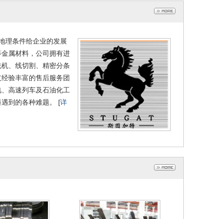
地理条件给企业的发展
等金属材料，公司拥有进
铣机、线切割、精密分条
支经验丰富的售后服务团
电、高速列车及石油化工
遇到的各种难题。 [
详
20淬火热处理光亮钢
供应SK7淬火热处理光亮钢带s
弹簧钢板 sk120硬态
k7弹簧钢板 SK7硬态发蓝钢带
020-09-29
2020-09-29
发蓝钢带
可订做