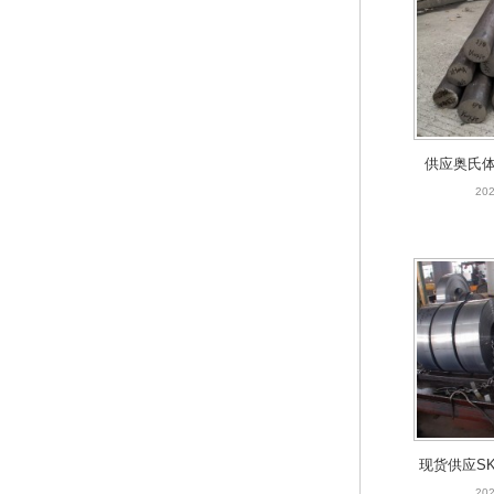
现货供应SK
钢带 sk5弹
202
供应奥氏体
棒 圆钢 2
202
圆棒 
现货供应S
簧钢带 sk
202