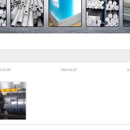
3MA不锈钢棒 圆
直销Hastelloy B-2(NS322)哈
供应SK1
不锈钢板材 圆棒 锻
氏合金棒材 圆钢 Hastelloy B-
带 SK120
0-09-29
2020-09-29
2
 现货
2圆钢