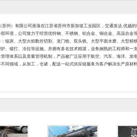
5淬火热处理弹簧
簧钢板 SK5硬态发
0-09-29
蓝钢带
（苏州）有限公司座落在江苏省苏州市新加坡工业园区，交通发达,优越的
外部环境，公司致力于经营优特钢、不锈钢、铝合金、铜合金、高温合金
备：锯床、大型火焰数控切割、龙门铣、双头铣、大型平面水磨、大型精
理炉、锻打、冷拉等设施。并拥有多名技术精湛，业务娴熟的工程师和一
量管理体系以及质量管理机制，产品被广泛应用于航空、汽车、海洋、发
等不同领域，从加工，仓诸，配送一站式供应链服务为客户解决生产原材料
3MA不锈钢棒 圆
直销Hastelloy B-2(NS322)哈
供应SK1
不锈钢板材 圆棒 锻
氏合金棒材 圆钢 Hastelloy B-
带 SK120
0-09-29
2020-09-29
2
 现货
2圆钢