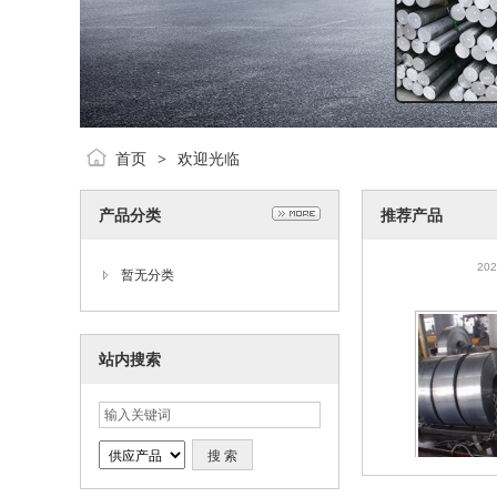
首页
欢迎光临
>
产品分类
推荐产品
供应奥氏体25
钢 253Ma
202
暂无分类
件
站内搜索