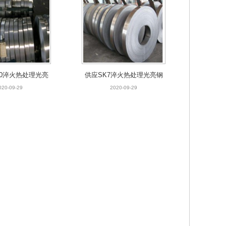
20淬火热处理光亮
供应SK7淬火热处理光亮钢
20弹簧钢板 sk12
带sk7弹簧钢板 SK7硬态发
020-09-29
2020-09-29
态发蓝钢带
蓝钢带 可订做