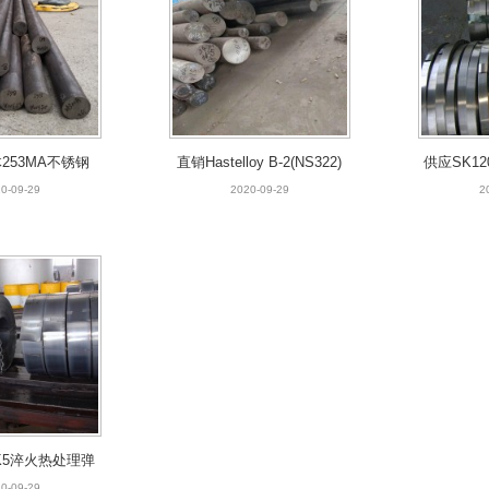
5淬火热处理弹簧
簧钢板 SK5硬态发
0-09-29
蓝钢带
253MA不锈钢
直销Hastelloy B-2(NS322)
供应SK1
53Ma不锈钢板材
哈氏合金棒材 圆钢 Hastell
钢带 SK1
0-09-29
2020-09-29
2
锻件 现货
oy B-2圆钢
0硬
K5淬火热处理弹
5弹簧钢板 SK5
0-09-29