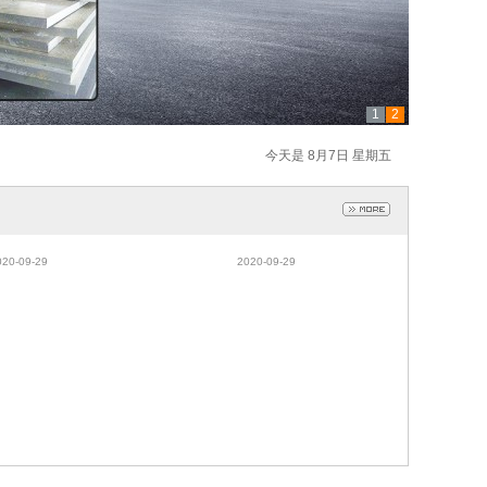
1
2
今天是 8月7日 星期五
20淬火热处理光亮钢
供应SK7淬火热处理光亮钢带s
弹簧钢板 sk120硬态
k7弹簧钢板 SK7硬态发蓝钢带
020-09-29
2020-09-29
发蓝钢带
可订做