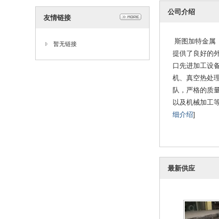
现货供应SK
公司介绍
友情链接
钢带 sk5弹
202
斯图加特金属
暂无链接
提供了良好的
口先进加工设
机、真空热处
队，严格的质
以及机械加工
细介绍
]
供应奥氏体25
钢 253Ma
202
件
最新供应