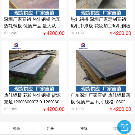
深圳厂家直销 热轧钢板 汽车
热轧钢板 深圳厂家定制直销
热轧钢板 优质产品 量大从优 3
热轧中厚板 花纹加工热轧钢板
5mm
4200.00
4200.00
￥
￥
1245
1189
热轧钢板 花纹热轧钢板 货源
广东深圳厂家直销 热轧钢板薄
充足1260*6000*3.0 1260*6000
板 优质产品 尺寸规格1260*60
*4.0
00*2.0
4200.00
4200.00
￥
￥
1389
1298
登录
注册
投诉
回顶部