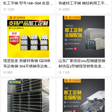
轧工字钢 型号16#~56# 欢迎咨
热镀锌工字钢 钢结构用工字钢
询
可定制
1225
4055
现货批发 热镀锌角钢 Q235B
山东厂家供应zcu型钢建筑钢
等边角钢 304不锈钢等边角钢
材供应z型钢现货销售批发欢
规格齐全
迎咨询
983
1163