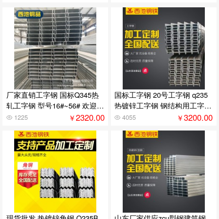
厂家直销工字钢 国标Q345热
国标工字钢 20号工字钢 q235
轧工字钢 型号16#~56# 欢迎咨
热镀锌工字钢 钢结构用工字钢
询
可定制
2320.00
3200.00
￥
￥
1225
4055
现货批发 热镀锌角钢 Q235B
山东厂家供应zcu型钢建筑钢