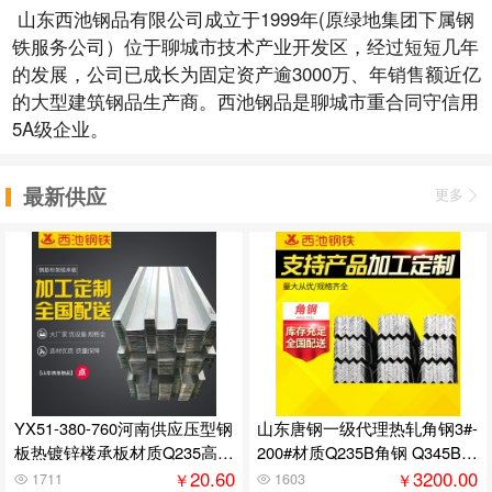
山东西池钢品有限公司成立于1999年(原绿地集团下属钢
铁服务公司）位于聊城市技术产业开发区，经过短短几年
的发展，公司已成长为固定资产逾3000万、年销售额近亿
的大型建筑钢品生产商。西池钢品是聊城市重合同守信用
5A级企业。
最新供应
更多
YX51-380-760河南供应压型钢
山东唐钢一级代理热轧角钢3#-
板热镀锌楼承板材质Q235高锌
200#材质Q235B角钢 Q345B等
275克
边角钢
20.60
3200.00
￥
￥
1711
1603