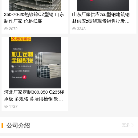
250-70-20热镀锌CZ型钢 山东
山东厂家供应zcu型钢建筑钢
制作厂家 价格低廉
材供应z型钢现货销售批发欢
迎咨询
2072
3348
河北厂家定制300.350 Q235楼
承板 多规格 幕墙用槽钢 欢迎
选购
1727
公司介绍
更多