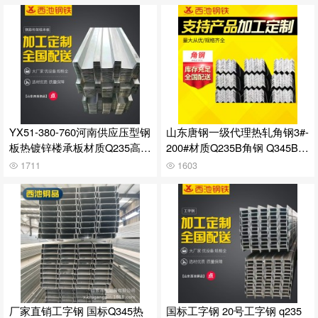
YX51-380-760河南供应压型钢
山东唐钢一级代理热轧角钢3#-
板热镀锌楼承板材质Q235高锌
200#材质Q235B角钢 Q345B等
275克
边角钢
1711
1603
厂家直销工字钢 国标Q345热
国标工字钢 20号工字钢 q235