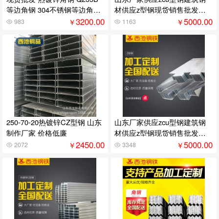
等边角钢 304不锈钢等边角钢
材供应z型钢现货销售批发欢
规格齐全
迎咨询
3200.00
5000.00
￥
￥
983
1163
250-70-20热镀锌CZ型钢 山东
山东厂家供应zcu型钢建筑钢
制作厂家 价格低廉
材供应z型钢现货销售批发欢
迎咨询
2450.00
5000.00
￥
￥
2072
3348