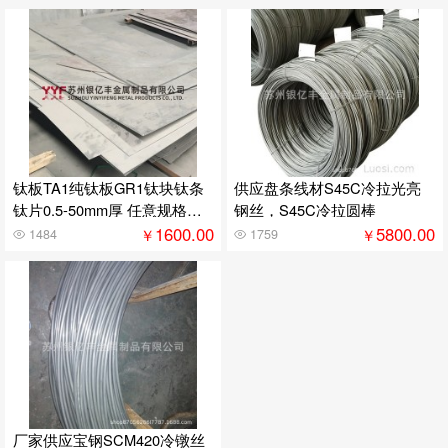
钛板TA1纯钛板GR1钛块钛条
供应盘条线材S45C冷拉光亮
钛片0.5-50mm厚 任意规格裁
钢丝，S45C冷拉圆棒
剪加工
1600.00
5800.00
￥
￥
1484
1759
厂家供应宝钢SCM420冷镦丝