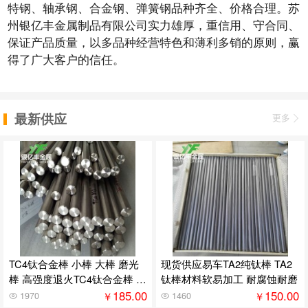
特钢、轴承钢、合金钢、弹簧钢品种齐全、价格合理。苏
州银亿丰金属制品有限公司实力雄厚，重信用、守合同、
保证产品质量，以多品种经营特色和薄利多销的原则，赢
得了广大客户的信任。
最新供应
更多
TC4钛合金棒 小棒 大棒 磨光
现货供应易车TA2纯钛棒 TA2
棒 高强度退火TC4钛合金棒 可
钛棒材料软易加工 耐腐蚀耐磨
零切
185.00
150.00
￥
￥
1970
1460