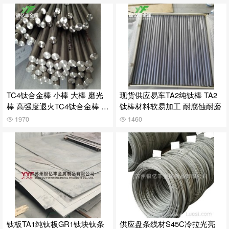
TC4钛合金棒 小棒 大棒 磨光
现货供应易车TA2纯钛棒 TA2
棒 高强度退火TC4钛合金棒 可
钛棒材料软易加工 耐腐蚀耐磨
零切
1970
1460
钛板TA1纯钛板GR1钛块钛条
供应盘条线材S45C冷拉光亮