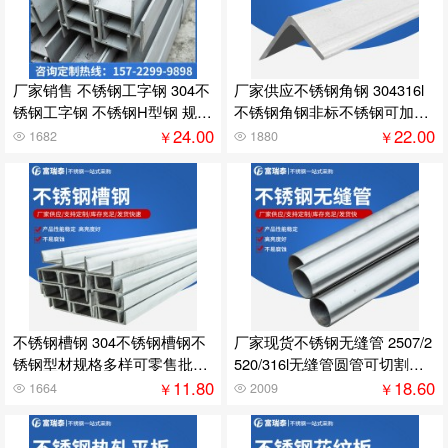
厂家销售 不锈钢工字钢 304不
厂家供应不锈钢角钢 304316l
锈钢工字钢 不锈钢H型钢 规格
不锈钢角钢非标不锈钢可加工
多样
批发
24.00
22.00
￥
￥
1682
1880
不锈钢槽钢 304不锈钢槽钢不
厂家现货不锈钢无缝管 2507/2
锈钢型材规格多样可零售批发
520/316l无缝管圆管可切割加
欢迎电询
工批发
11.80
18.60
￥
￥
1664
2009