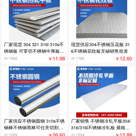
厂家现货 304 321 316l 310s不
现货供应304不锈钢压花板 31
锈钢板 可零切不锈钢中厚板
6不锈钢花纹板无锡销售批发
质量好
11.98
12.60
￥
￥
1092
1786
厂家供应不锈钢圆钢 310s不锈
厂家销售 不锈钢冷轧平板304/
钢棒不锈钢黑棒可任意切割批
316/316l不锈钢冷轧板 规格多
发
样
26.60
12.88
￥
￥
1009
1554