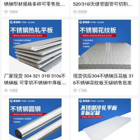
锈钢型材规格多样可零售批发
520/316l无缝管圆管可切割加
欢迎电询
工批发
1664
2009
厂家现货 304 321 316l 310s不
现货供应304不锈钢压花板 31
锈钢板 可零切不锈钢中厚板
6不锈钢花纹板无锡销售批发
质量好
1092
1786