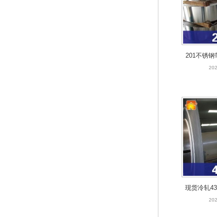
201不锈钢
钢 201精密
202
现货冷轧43
A面430不
202
铁 4