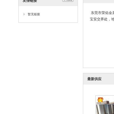
友情链接
01精密钢带 
202
东莞市荣佑金属
暂无链接
宝安交界处，地
最新供应