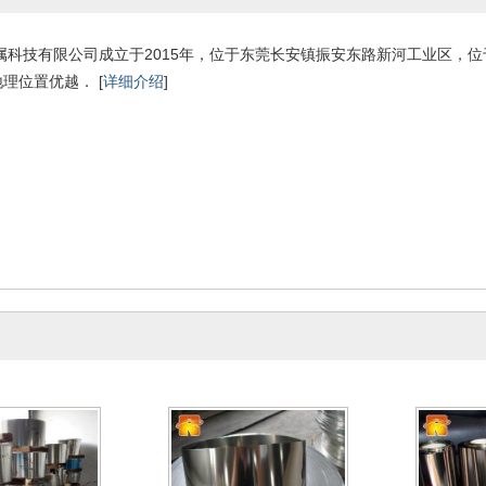
201半硬不锈钢带
铁 430双光面不锈钢带 厂家直
锈钢带 420
0-12-22
2020-12-22
2
供
科技有限公司成立于2015年，位于东莞长安镇振安东路新河工业区，位
理位置优越． [
详细介绍
]