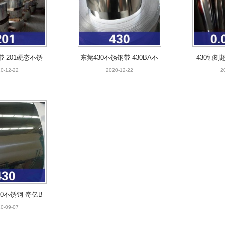
带 201硬态不锈
东莞430不锈钢带 430BA不
430蚀刻
钢带 201半硬不
锈铁 430双光面不锈钢带
精密超薄钢
0-12-22
2020-12-22
2
锈钢带
厂家直供
带
0不锈钢 奇亿B
锈铁 430BA不锈
0-09-07
30不锈钢