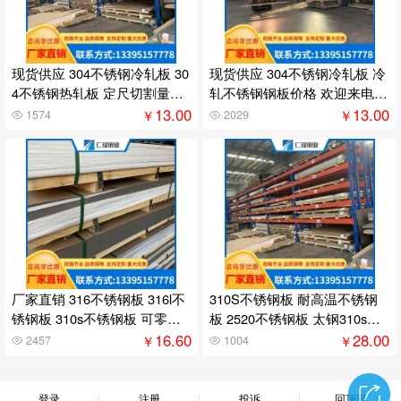
现货供应 304不锈钢冷轧板 30
现货供应 304不锈钢冷轧板 冷
4不锈钢热轧板 定尺切割量大
轧不锈钢钢板价格 欢迎来电咨
价优
询
13.00
13.00
￥
￥
1574
2029
厂家直销 316不锈钢板 316l不
310S不锈钢板 耐高温不锈钢
锈钢板 310s不锈钢板 可零切
板 2520不锈钢板 太钢310s不
可加工
锈钢板
16.60
28.00
￥
￥
2457
1004
登录
注册
投诉
回顶部