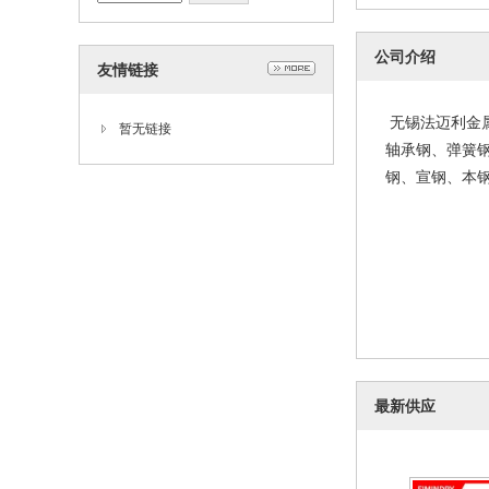
公司介绍
友情链接
60si2mn
硅锰圆
202
无锡法迈利金
暂无链接
轴承钢、弹簧
钢、宣钢、本钢
最新供应