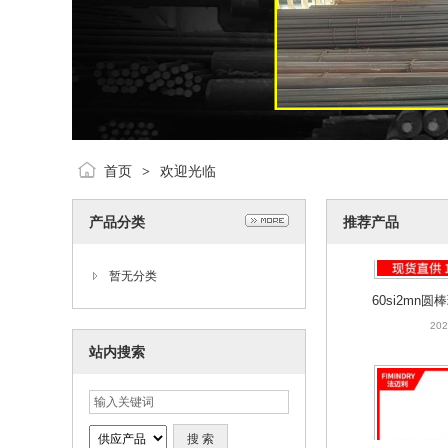
首页
欢迎光临
>
产品分类
推荐产品
60si2mn
暂无分类
硅锰圆
202
站内搜索