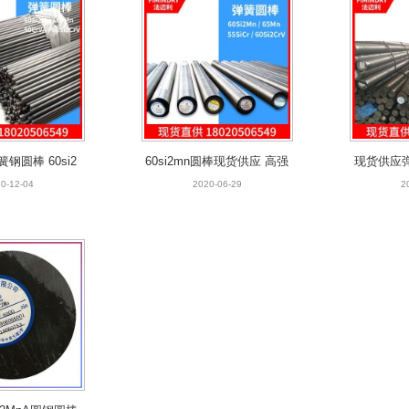
弹簧钢圆棒 60si2
60si2mn圆棒现货供应 高强
现货供应弹
冷拉光圆
度硅锰圆钢厂价直销
钢圆棒钢
0-12-04
2020-06-29
2