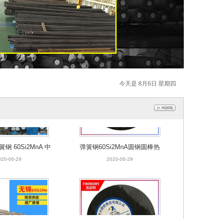
今天是 8月6日 星期四
钢 60Si2MnA 中
弹簧钢60Si2MnA圆钢圆棒热
格圆棒超长棒材
轧实心钢棒 厂家直销
020-06-29
2020-06-29