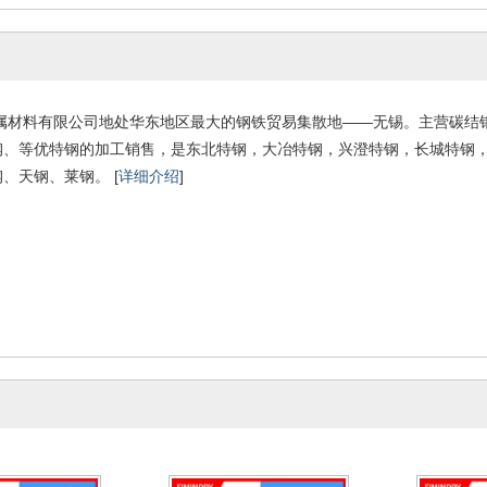
圆棒现货供应 高强度
现货供应弹簧钢60Si2Mn圆钢
现货批发 弹簧
钢厂价直销
圆棒钢棒【厂价直销】
天 大规
0-06-29
2020-06-29
2
属材料有限公司地处华东地区最大的钢铁贸易集散地——无锡。主营碳结
钢、等优特钢的加工销售，是东北特钢，大冶特钢，兴澄特钢，长城特钢
、天钢、莱钢。 [
详细介绍
]