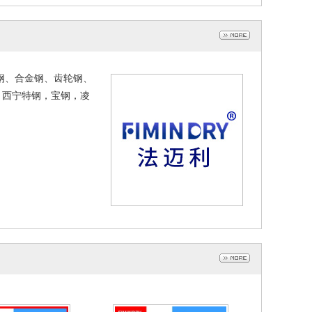
钢 60Si2MnA 中
弹簧钢60Si2MnA圆钢圆棒热
格圆棒超长棒材
轧实心钢棒 厂家直销
020-06-29
2020-06-29
钢、合金钢、齿轮钢、
，西宁特钢，宝钢，凌