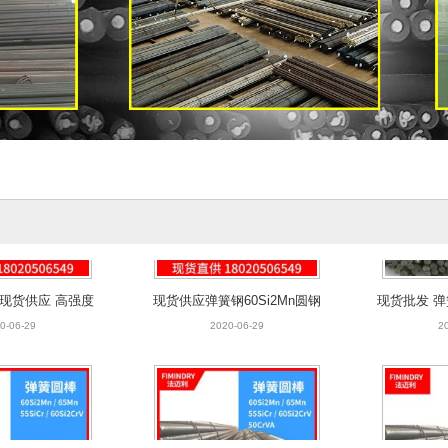
圆棒现货供应 高强度
现货供应弹簧钢60Si2Mn圆钢
现货批发 弹簧
钢厂价直销
圆棒钢棒【厂价直销】
天 大规
0-06-29
2020-06-29
2