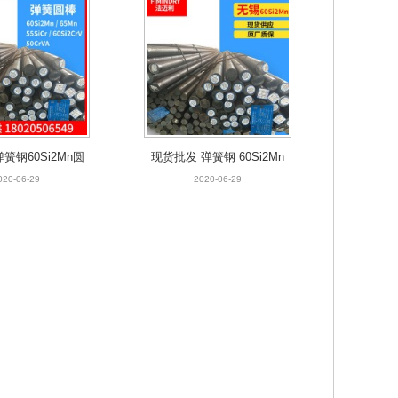
簧钢60Si2Mn圆
现货批发 弹簧钢 60Si2Mn
棒【厂价直销】
A 中天 大规格圆棒超长棒
020-06-29
2020-06-29
材