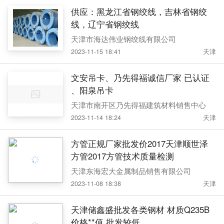
供应：黑龙江省钢绞线，吉林省钢绞
线，辽宁省钢绞线
天津市海达伟业钢绞线有限公司
2023-11-15 18:41
天津
文安吊卡、乃先得福诚信厂家 已认证
、阳泉吊卡
天津市南开区乃先得福建筑材料销售中心
2023-11-14 18:24
天津
方管正规厂家批发价2017天津顺世泽
方管2017方管技术质量检测
天津东海宏大金属制品销售有限公司
2023-11-08 18:38
天津
天津储鑫盛批发各类钢材 材质Q235B
价格**值 批发较低