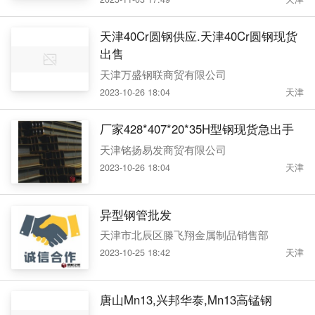
天津40Cr圆钢供应.天津40Cr圆钢现货
出售
天津万盛钢联商贸有限公司
2023-10-26 18:04
天津
厂家428*407*20*35H型钢现货急出手
天津铭扬易发商贸有限公司
2023-10-26 18:04
天津
异型钢管批发
天津市北辰区滕飞翔金属制品销售部
2023-10-25 18:42
天津
唐山Mn13,兴邦华泰,Mn13高锰钢