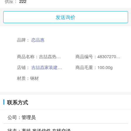
供应：
222
发送询价
品牌：
恋品惠
商品名称：吉喆嚞热镀锌方管桁架加固桁架演出舞台婚庆背景架舞台批发厂家直销HW 长度20厘米
商品编号：48307270578
店铺：
吉喆嚞家装建材专营店
商品毛重：100.00g
材质：钢材
联系方式
公司：
管理员
状态：
离线
发送信件
在线交谈