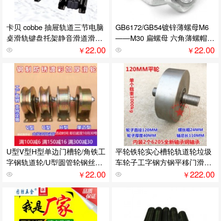
卡贝 cobbe 抽屉轨道三节电脑
GB6172/GB54镀锌薄螺母M6
桌滑轨键盘托架静音滑道滑槽
——M30 扁螺母 六角薄螺帽/
导轨CT-DG203-12
镀锌螺母/六角螺母 M6
22.00
22.00
￥
￥
U型V型H型单边门槽轮/角铁工
平轮铁轮实心槽轮轨道轮垃圾
字钢轨道轮/U型圆管轮钢丝绳
车轮子工字钢方钢平移门滑轮
滑轮 (80MM)3寸加厚单边轮
(120*40)mm平轮
22.00
222.00
￥
￥