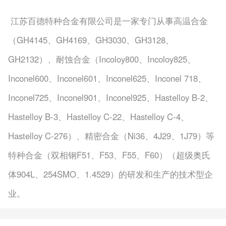
江苏百德特种合金有限公司是一家专门从事高温合金
（GH4145、GH4169、GH3030、GH3128、
GH2132）、耐蚀合金（Incoloy800、Incoloy825、
Inconel600、Inconel601、Inconel625、Inconel 718、
Inconel725、Inconel901、Inconel925、Hastelloy B-2、
Hastelloy B-3、Hastelloy C-22、Hastelloy C-4、
Hastelloy C-276）、精密合金（Ni36、4J29、1J79）等
特种合金（双相钢F51、F53、F55、F60）（超级奥氏
体904L、254SMO、1.4529）的研发和生产的技术型企
业。