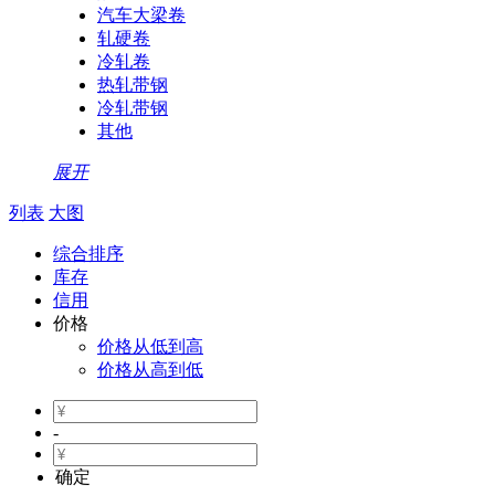
汽车大梁卷
轧硬卷
冷轧卷
热轧带钢
冷轧带钢
其他
展开
列表
大图
综合排序
库存
信用
价格
价格从低到高
价格从高到低
-
确定