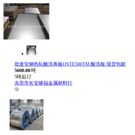
批发安钢热轧酸洗卷板QSTE500TM 酸洗板 现货包邮
5600.00
/吨
5吨起订
东莞市长安哆福金属材料行