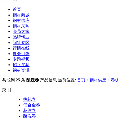
首页
钢材商城
钢材供应
钢材采购
会员之家
品牌钢业
问答专区
行情在线
展会目录
专题视频
招兵买马
钢材资讯
共找到
25
条
酸洗卷
产品信息
当前位置:
首页
»
钢材供应
»
卷
类 目
热轧卷
低合金卷
花纹卷
酸洗卷