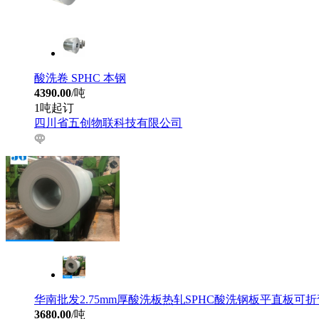
酸洗卷 SPHC 本钢
4390.00
/吨
1吨起订
四川省五创物联科技有限公司
华南批发2.75mm厚酸洗板热轧SPHC酸洗钢板平直板可
3680.00
/吨