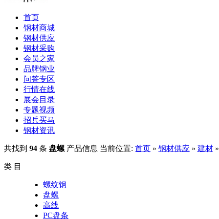
首页
钢材商城
钢材供应
钢材采购
会员之家
品牌钢业
问答专区
行情在线
展会目录
专题视频
招兵买马
钢材资讯
共找到
94
条
盘螺
产品信息
当前位置:
首页
»
钢材供应
»
建材
类 目
螺纹钢
盘螺
高线
PC盘条