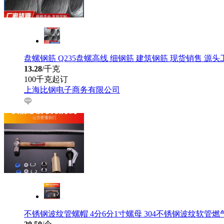
盘螺钢筋 Q235盘螺高线 细钢筋 建筑钢筋 现货销售 源头
13.28
/千克
100千克起订
上海比钢电子商务有限公司
不锈钢波纹管螺帽 4分6分1寸螺母 304不锈钢波纹软管