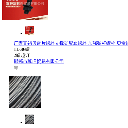
厂家直销贝雷片螺栓支撑架配套螺栓 加强弦杆螺栓 贝雷
11.60
/螺
2螺起订
邯郸市冀虎贸易有限公司