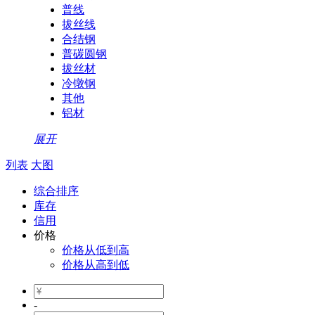
普线
拔丝线
合结钢
普碳圆钢
拔丝材
冷镦钢
其他
铝材
展开
列表
大图
综合排序
库存
信用
价格
价格从低到高
价格从高到低
-