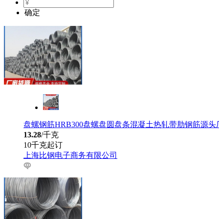
确定
盘螺钢筋HRB300盘螺盘圆盘条混凝土热轧带肋钢筋源头
13.28
/千克
10千克起订
上海比钢电子商务有限公司