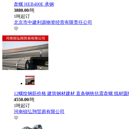
盘螺 HEB400E 承钢
3880.00
/吨
1吨起订
北京市中建利源物资经营有限责任公司
12螺纹钢筋价格 建筑钢材建材 直条钢铁抗震盘螺 线材圆钢h
4550.00
/吨
1吨起订
河南锐弘翔贸易有限公司