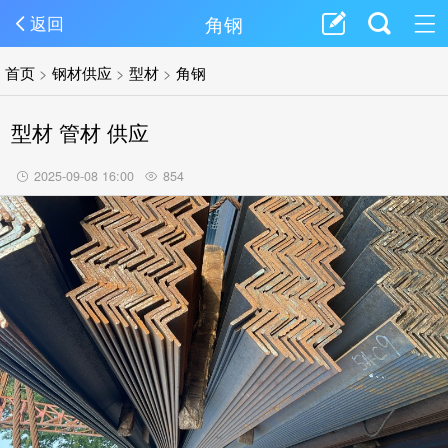
角钢
返回
首页
>
钢材供应
>
型材
>
角钢
型材 管材 供应
2025-09-08 16:00
854