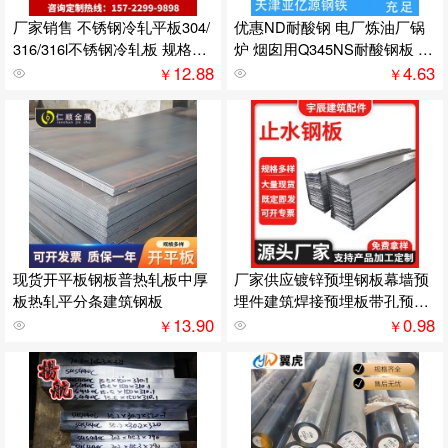
厂家销售 不锈钢冷轧平板304/
优惠ND耐酸钢 电厂炼油厂锅
316/316l不锈钢冷轧板 规格多
炉 烟囱用Q345NS耐酸钢板 Q
样
315NS钢板
12.88
4.63
￥
￥
现货开平板钢板普热轧板中厚
厂家供应镀锌预埋钢板幕墙预
板热轧平分条建筑钢板
埋件建筑焊接预埋板带孔预埋
钢板配件
13.90
0.98
￥
￥