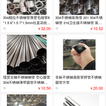
304精拉不锈钢管厚壁毛细管8
304不锈钢装饰管 201 304不锈
*1.5 6*1.5 7*1.5mm拉直花纹钢
钢管 316卫生级不锈钢管 装饰
套切割
管
32.00
10.52
￥
￥
现货太钢不锈钢钢管 空心圆管
非标不锈钢扇形管焊管不锈钢
304不锈钢薄壁圆管不锈钢加
圆管方管
工批发
10.50
20.00
￥
￥