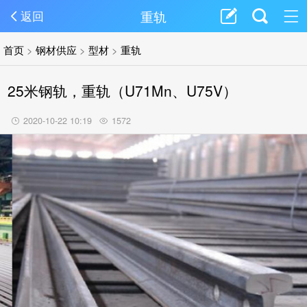
重轨
返回
首页
>
钢材供应
>
型材
>
重轨
25米钢轨，重轨（U71Mn、U75V）
2020-10-22 10:19
1572