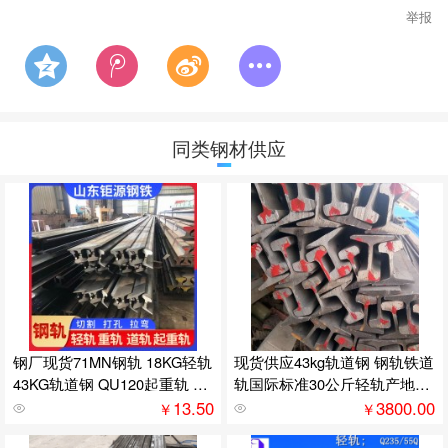
举报
同类钢材供应
钢厂现货71MN钢轨 18KG轻轨
现货供应43kg轨道钢 钢轨铁道
43KG轨道钢 QU120起重轨 道
轨国际标准30公斤轻轨产地邯
轨切割
郸
13.50
3800.00
￥
￥