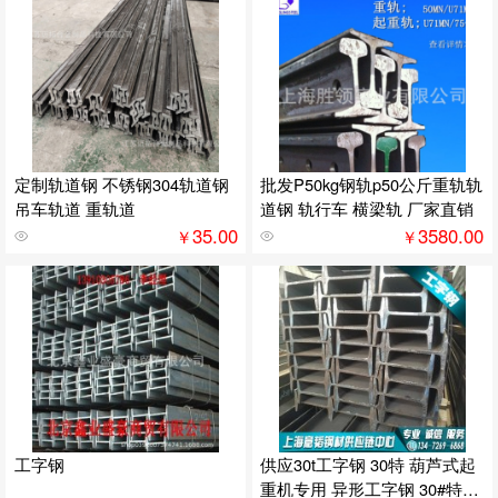
定制轨道钢 不锈钢304轨道钢
批发P50kg钢轨p50公斤重轨轨
吊车轨道 重轨道
道钢 轨行车 横梁轨 厂家直销
35.00
3580.00
￥
￥
工字钢
供应30t工字钢 30特 葫芦式起
重机专用 异形工字钢 30#特工