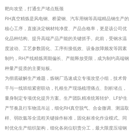
靶向攻坚，打通生产堵点瓶颈
RH真空精炼是风电钢、桥梁钢、汽车用钢等高端精品钢生产的
核心工序，直接决定钢材纯净度、产品合格率，更是该公司优
化品种结构、提升高端产品产能的关键抓手。此前，受钢水温
度波动、工艺参数固化、工序衔接低效、设备故障频发等因素
制约，RH产线精炼周期偏长、产能释放受限，成为制约高端钢
种量产提质的主要短板。
为彻底破解生产难题，炼钢厂迅速成立专项攻坚小组，技术骨
干与一线班组紧密联动，扎根生产现场梳理痛点、剖析堵点，
量身制定专项优化提升方案。生产团队精准统筹转炉、LF炉生
产节奏及行车物流吊运，细化RH真空脱气、合金微调、测温取
样、弱吹氩等全流程关键操作标准，固化标准化作业模式。同
时优化生产组织架构，细化各岗位职责分工，最大限度压缩钢