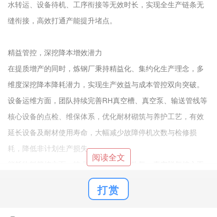
水转运、设备待机、工序衔接等无效时长，实现全生产链条无
缝衔接，高效打通产能提升堵点。
精益管控，深挖降本增效潜力
在提质增产的同时，炼钢厂秉持精益化、集约化生产理念，多
维度深挖降本降耗潜力，实现生产效益与成本管控双向突破。
设备运维方面，团队持续完善RH真空槽、真空泵、输送管线等
核心设备的点检、维保体系，优化耐材砌筑与养护工艺，有效
延长设备及耐材使用寿命，大幅减少故障停机次数与检修损
耗，降低非计划生产损失。
阅读全文
能耗物料管控方面，技术人员精准优化吹氩、真空脱气核心工
艺，精准把控合金、辅料投放用量，从源头杜绝物料浪费、降
打赏
低能源消耗。标准化的作业流程不仅有效降低吨钢水电、燃气
及辅料成本，更显著提升钢水纯净度，大幅减少产品质量缺陷