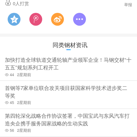
0
人打赏
举报
与返工损耗，实现提质、稳产、降本多重成效。数据显示，5月
份RH精炼周期稳定压缩至34分钟以内，全月精炼948炉，产
量、能耗指标均创下历史新高。（高祝兵 张颖 刘双宾）
同类钢材资讯
来源：山水重钢
加快打造全球轨道交通轮轴产业领军企业！马钢交材“十
五五”规划系列工程开工
44
2星期前
首钢等7家单位联合攻关项目获国家科学技术进步奖二
等奖
45
2星期前
第四轮深化战略合作协议签署，中国宝武与东风汽车打
造央企携手服务国家战略的生动实践
56
2星期前