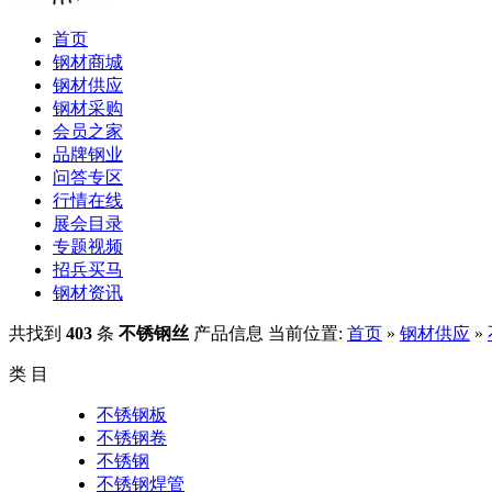
首页
钢材商城
钢材供应
钢材采购
会员之家
品牌钢业
问答专区
行情在线
展会目录
专题视频
招兵买马
钢材资讯
共找到
403
条
不锈钢丝
产品信息
当前位置:
首页
»
钢材供应
»
类 目
不锈钢板
不锈钢卷
不锈钢
不锈钢焊管