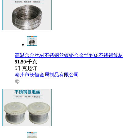
高温合金丝材不锈钢丝镍铬合金丝Φ0.8不锈钢线材
51.50
/千克
5千克起订
泰州市长恒金属制品有限公司