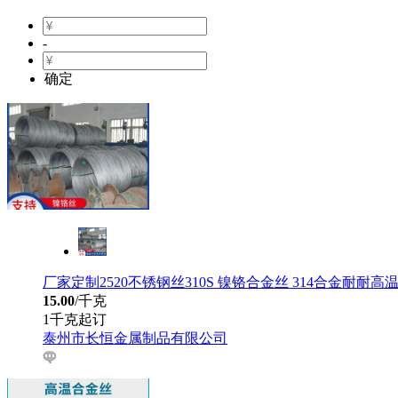
-
确定
厂家定制2520不锈钢丝310S 镍铬合金丝 314合金耐耐高
15.00
/千克
1千克起订
泰州市长恒金属制品有限公司