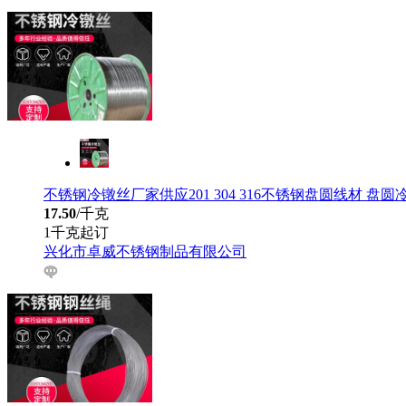
不锈钢冷镦丝厂家供应201 304 316不锈钢盘圆线材 盘
17.50
/千克
1千克起订
兴化市卓威不锈钢制品有限公司