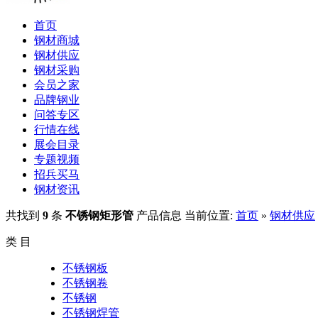
首页
钢材商城
钢材供应
钢材采购
会员之家
品牌钢业
问答专区
行情在线
展会目录
专题视频
招兵买马
钢材资讯
共找到
9
条
不锈钢矩形管
产品信息
当前位置:
首页
»
钢材供应
类 目
不锈钢板
不锈钢卷
不锈钢
不锈钢焊管