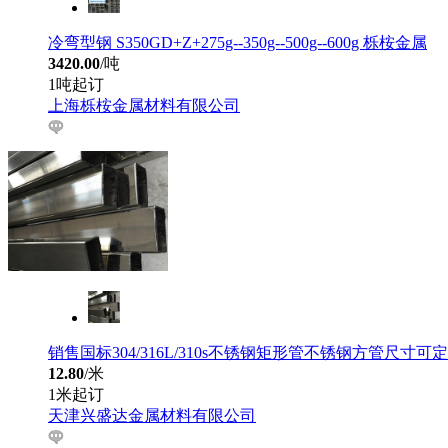
冷弯型钢 S350GD+Z+275g--350g--500g--600g 栎桉金属
3420.00
/吨
1吨起订
上海栎桉金属材料有限公司
销售国标304/316L/310s不锈钢矩形管不锈钢方管尺寸可
12.80
/米
1米起订
天津兴盛达金属材料有限公司