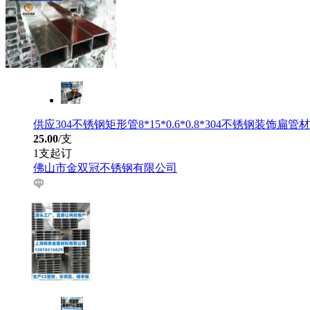
供应304不锈钢矩形管8*15*0.6*0.8*304不锈钢装饰扁管材
25.00
/支
1支起订
佛山市金双冠不锈钢有限公司