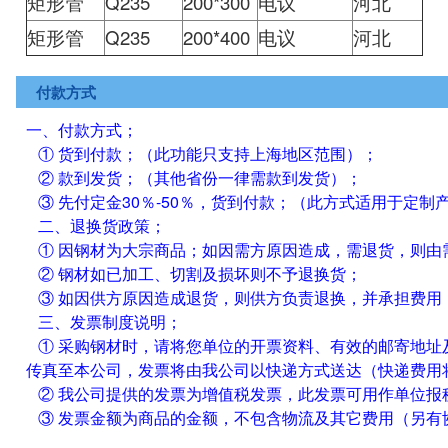
矩形管
Q235
200*300
电议
河北
矩形管
Q235
200*400
电议
河北
付款方式
一、付款方式；
① 货到付款；（此功能只支持上海地区范围）；
② 款到发货；（其他省份一律需款到发货）；
③ 先付定金30％-50％，货到付款；（此方式适用于定制
二、退换货政策；
① 因钢材为大宗商品；如因需方原因造成，需退货，则由
② 钢材如已加工、切割及损坏则不予退换货；
③ 如因供方原因造成退货，则供方负责退换，并承担费用
三、发票制度说明；
① 采购钢材时，请将您单位的开票资料、有效的邮寄地址
传真至本公司，发票将由我公司以快递方式送达（快递费用
② 我公司提供的发票为增值税发票，此发票可用作单位报
③ 发票金额为商品的金额，不包含物流及其它费用（另有