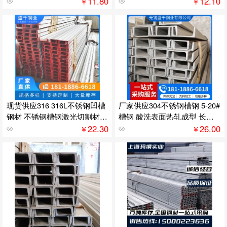
11.80
12.10
￥
￥
现货供应316 316L不锈钢凹槽
厂家供应304不锈钢槽钢 5-20#
钢材 不锈钢槽钢激光切割材质
槽钢 酸洗表面热轧成型 长度
齐全
可定尺
22.30
26.00
￥
￥