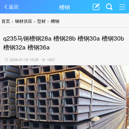
槽钢
返回
首页
>
钢材供应
>
型材
>
槽钢
q235马钢槽钢28a 槽钢28b 槽钢30a 槽钢30b
槽钢32a 槽钢36a
2026-01-19 15:25
1527