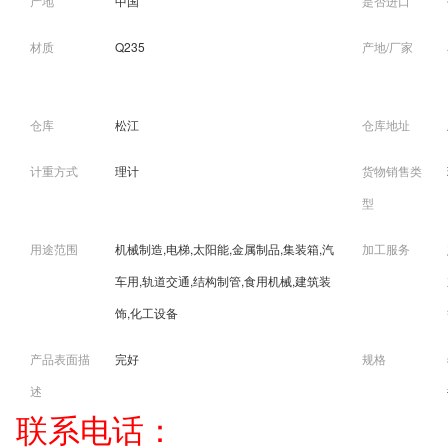
产地
中国
是否进口
材质
Q235
产地/厂家
仓库
松江
仓库地址
计重方式
理计
货物销售类
型
用途范围
机械制造,电梯,太阳能,金属制品,集装箱,汽
加工服务
车用,轨道交通,结构制管,食用机械,建筑装
饰,化工设备
产品表面描
完好
规格
述
联系电话：