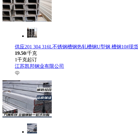
供应201 304 316L不锈钢槽钢热轧槽钢U型钢 槽钢10#
19.50
/千克
1千克起订
江苏凯邦钢业有限公司