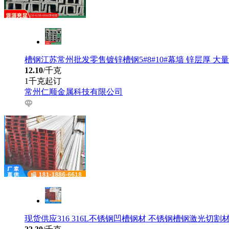
槽钢江苏常州批发零售镀锌槽钢5#8#10#幕墙 锌层厚 大
12.10
/千克
1千克起订
常州仁顺金属科技有限公司
现货供应316 316L不锈钢凹槽钢材 不锈钢槽钢激光切割