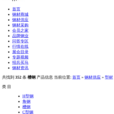
首页
钢材商城
钢材供应
钢材采购
会员之家
品牌钢业
问答专区
行情在线
展会目录
专题视频
招兵买马
钢材资讯
共找到
352
条
槽钢
产品信息
当前位置:
首页
»
钢材供应
»
型材
类 目
H型钢
角钢
槽钢
C型钢