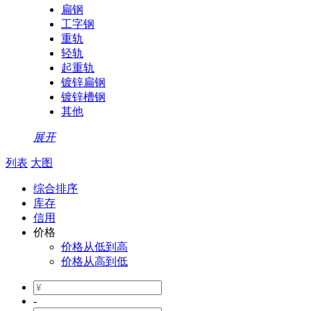
扁钢
工字钢
重轨
轻轨
起重轨
镀锌扁钢
镀锌槽钢
其他
展开
列表
大图
综合排序
库存
信用
价格
价格从低到高
价格从高到低
-