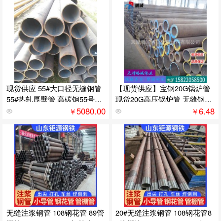
现货供应 55#大口径无缝钢管
【现货供应】宝钢20G锅炉管
55#热轧厚壁管 高碳钢55号无
现货20G高压锅炉管 无缝钢管
缝管
GB5310
5080.00
6.48
￥
￥
无缝注浆钢管 108钢花管 89管
20#无缝注浆钢管 108钢花管8