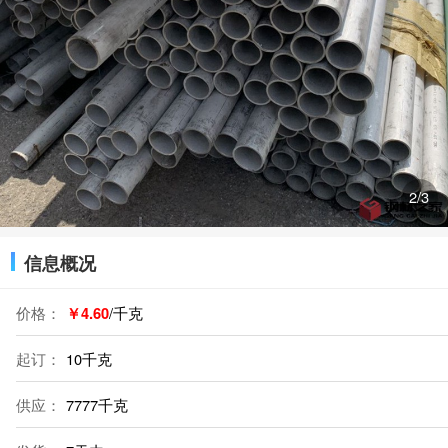
3
/3
信息概况
价格：
￥4.60
/千克
起订：
10千克
供应：
7777千克