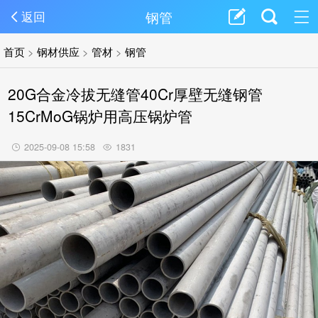
钢管
返回
首页
>
钢材供应
>
管材
>
钢管
20G合金冷拔无缝管40Cr厚壁无缝钢管
15CrMoG锅炉用高压锅炉管
2025-09-08 15:58
1831