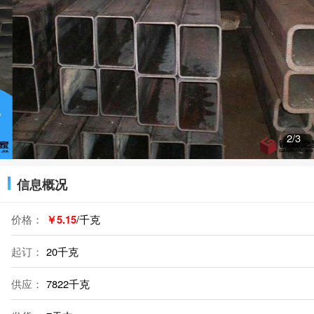
2
/3
信息概况
价格：
￥5.15
/千克
起订：
20千克
供应：
7822千克