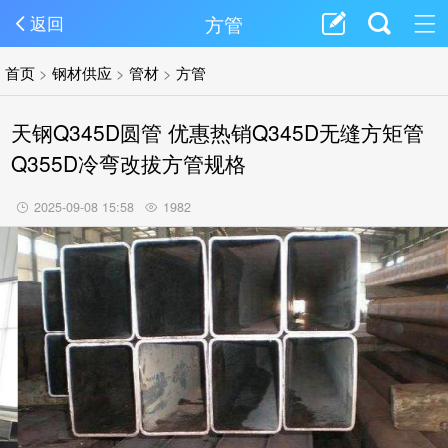
方管
返回
首页
>
钢材供应
>
管材
>
方管
天钢Q345D圆管 优惠热销Q345D无缝方矩管
Q355D冷弯改拔方管规格
2025-09-08 15:58
1982