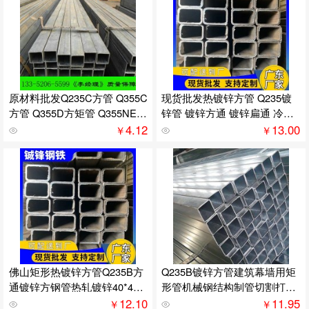
原材料批发Q235C方管 Q355C
现货批发热镀锌方管 Q235镀
方管 Q355D方矩管 Q355NE方
锌管 镀锌方通 镀锌扁通 冷镀
管现货
锌方管
4.12
13.00
￥
￥
佛山矩形热镀锌方管Q235B方
Q235B镀锌方管建筑幕墙用矩
通镀锌方钢管热轧镀锌40*40
形管机械钢结构制管切割打孔
方 通矩形管
焊
12.10
11.95
￥
￥