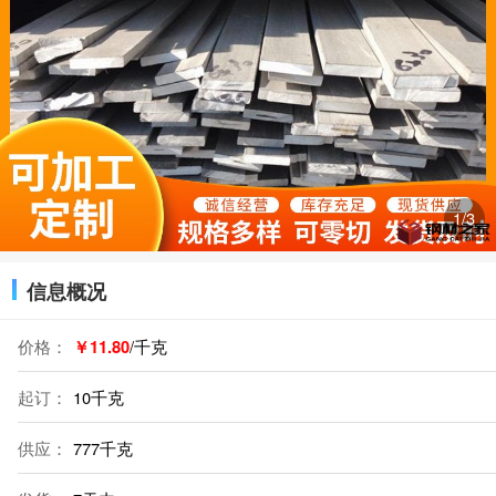
1
/3
信息概况
价格：
￥11.80
/千克
起订：
10千克
供应：
777千克