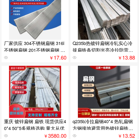
厂家供应 304不锈钢扁钢 316l
Q235b热镀锌扁钢冷轧实心冷
不锈钢扁钢 201不锈钢扁钢 规
拔扁铁条切割光亮冷拉防雷接
格多样
地扁铁
17.60
13.88
￥
￥
重庆 镀锌扁钢 扁铁 现货供应4
q235b冷拉扁钢40*4 热轧扁钢
0*4 50*5多规格选购 量大从优
方钢接地避雷用热镀锌扁铁条
加工折弯
3580.00
13.52
￥
￥