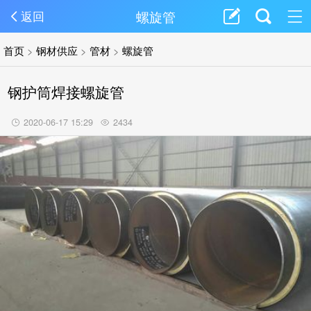
螺旋管
返回
首页
>
钢材供应
>
管材
>
螺旋管
钢护筒焊接螺旋管
2020-06-17 15:29
2434