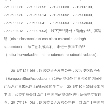
7210690030、7210908092、7212300030、7212506130、
7212506930、7212509014、7212509092、7225920030、
7225990023、7225990041、7225990093、7226993030、
7226997013、7226997093)。以下产品除外：硅电炉钢、高速
钢（ofstainlesssteel,ofsilicon-electricalsteel,andofhigh-
speedsteel）、除了热轧或冷轧，未进一步加工的钢
（notfurtherworkedthanhot-rolledorcold-rolled(cold-reduced)。
2016年12月9日，欧盟委员会发布公告，应欧盟钢铁协会
（EuropeanSteelAssociation）代表耐腐蚀钢产量占欧盟内同类
产品总产量53%以上的8家欧盟生产商于2016年10月25日提出的
申请，欧盟委员会对原产于中国的耐腐蚀钢进行反倾销立案调
查。2017年8月10日，欧盟委员会发布公告称，对原产于中国的