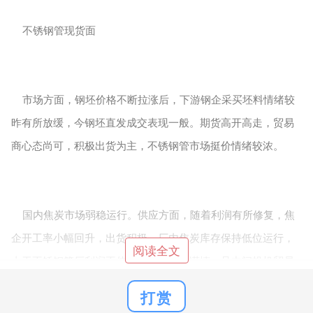
不锈钢管现货面
市场方面，钢坯价格不断拉涨后，下游钢企采买坯料情绪较
昨有所放缓，今钢坯直发成交表现一般。期货高开高走，贸易
商心态尚可，积极出货为主，不锈钢管市场挺价情绪较浓。
国内焦炭市场弱稳运行。供应方面，随着利润有所修复，焦
企开工率小幅回升，出货积极，厂内焦炭库存保持低位运行，
阅读全文
由于不锈钢管厂利润不佳，采购意愿偏谨慎，且中间投机贸易
商考虑到市场风险停采观望，影响部分焦企焦炭库存有所累
打赏
积，焦炭供需结构逐渐趋于宽松。需求方面，不锈钢管厂高炉