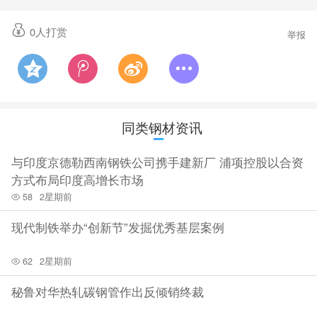
开工维持高稳，对焦炭刚需仍存，厂内焦炭库存多在合理偏高
0
人打赏
举报
水平，不锈钢管厂仍以谨慎采购为主。港口方面，港口焦炭现
货震荡运行，不锈钢管市场成交清淡，贸易商多持观望态度。
预计短期内焦炭市场暂稳运行。
同类钢材资讯
展望：焦炭基本面延续相对均衡，价格或偏稳运行。1)需求
与印度京德勒西南钢铁公司携手建新厂 浦项控股以合资
方式布局印度高增长市场
端，不锈钢管厂经营策略发生很大改变，坚持长期过紧日子，
58
2星期前
贯彻以销定产和低库存运转模式。在这种情况下，焦炭需求将
现代制铁举办“创新节”发掘优秀基层案例
延续稳定。2）供给端，焦企多维持正常开工，在需求与利润没
有明显回升的情况下，大幅提产可能性较低，焦炭产量将延续
62
2星期前
稳定。
秘鲁对华热轧碳钢管作出反倾销终裁